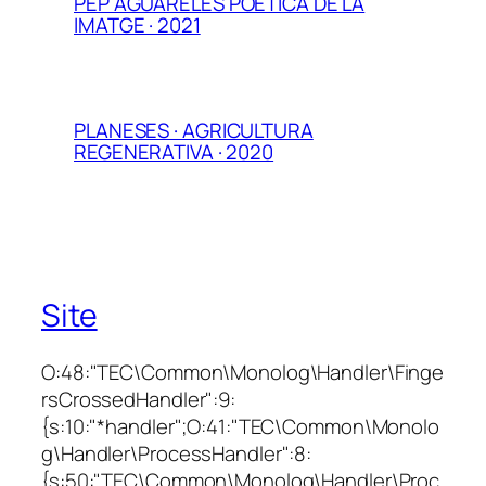
PEP AGUARELES POÈTICA DE LA
IMATGE · 2021
PLANESES · AGRICULTURA
REGENERATIVA · 2020
Site
O:48:"TEC\Common\Monolog\Handler\Finge
rsCrossedHandler":9:
{s:10:"*handler";O:41:"TEC\Common\Monolo
g\Handler\ProcessHandler":8:
{s:50:"TEC\Common\Monolog\Handler\Proc