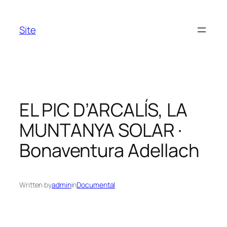
Skip
to
Site
content
EL PIC D’ARCALÍS, LA
MUNTANYA SOLAR ·
Bonaventura Adellach
Written by
admin
in
Documental