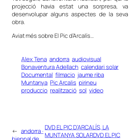
projecció havia estat una sorpresa, va
desenvolupar alguns aspectes de la seva
obra.
Aviat més sobre El Pic d’Arcalís…
Alex Tena
andorra
audiovisual
Bonaventura Adellach
calendari solar
Documental
filmacio
jaume riba
Muntanya
Pic Arcalis
pirineu
produccio
realització
sol
video
DVD EL PIC D’ARCALÍS, LA
←
andorra ·
MUNTANYA SOLAR
DVD EL PIC
biennal de