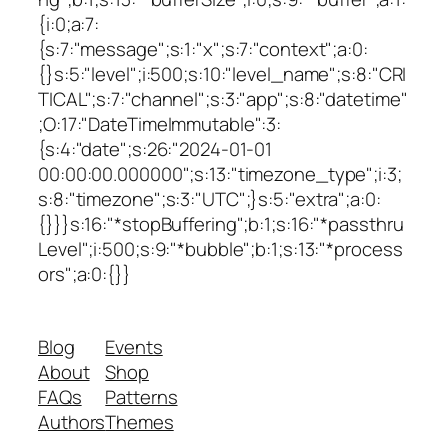
{i:0;a:7:
{s:7:"message";s:1:"x";s:7:"context";a:0:
{}s:5:"level";i:500;s:10:"level_name";s:8:"CRI
TICAL";s:7:"channel";s:3:"app";s:8:"datetime"
;O:17:"DateTimeImmutable":3:
{s:4:"date";s:26:"2024-01-01
00:00:00.000000";s:13:"timezone_type";i:3;
s:8:"timezone";s:3:"UTC";}s:5:"extra";a:0:
{}}}s:16:"*stopBuffering";b:1;s:16:"*passthru
Level";i:500;s:9:"*bubble";b:1;s:13:"*process
ors";a:0:{}}
Blog
Events
About
Shop
FAQs
Patterns
Authors
Themes