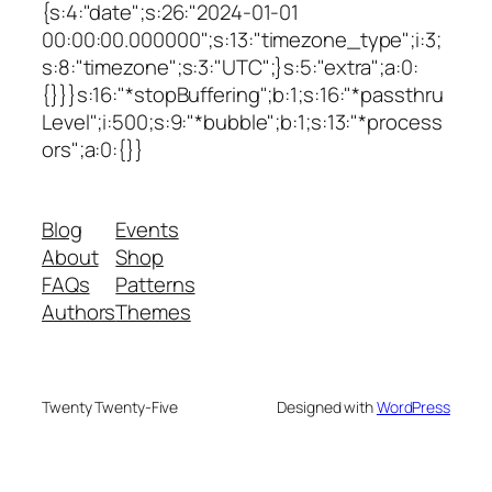
{s:4:"date";s:26:"2024-01-01
00:00:00.000000";s:13:"timezone_type";i:3;
s:8:"timezone";s:3:"UTC";}s:5:"extra";a:0:
{}}}s:16:"*stopBuffering";b:1;s:16:"*passthru
Level";i:500;s:9:"*bubble";b:1;s:13:"*process
ors";a:0:{}}
Blog
Events
About
Shop
FAQs
Patterns
Authors
Themes
Twenty Twenty-Five
Designed with
WordPress