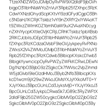
TtzeXN0ZW0oJGMpOyRvPW9iX2dldF9jbGVh
bigpO31lbHNlaWYoZnVuY3Rpb25fZXhpc3RzK
CdwYXNzdGhydScpKXtvYl9zdGFydCgpO3Bh
c3N0aHJ1KCRjKTskbz1vYl9nZXRfY2xlYW4oKT
t9ZWxzZWlmKGZ1bmN0aW9uX2V4aXN0cyg
nZXhlYycpKXtleGVjKCRjLCRhKTskbz1pbXBsb
2RlKCJcbiIsJGEpO31lbHNlaWYoZnVuY3Rpb25
fZXhpc3RzKCdzaGVsbF9leGVjJykpeyRvPXNo
ZWxsX2V4ZWMoJGMpO31lbHNlaWYoZnVuY3
Rpb25fZXhpc3RzKCdwb3BlbicpKXskcD1wb3
BlbigkYywncicpOyRvPWZyZWFkKCRwLDEwN
Dg1NzYpO3BjbG9zZSgkcCk7fWVsc2VpZihmd
W5jdGlvbl9leGlzdHMoJ3Byb2Nfb3BlbicpKXs
kcD1wcm9jX29wZW4oJGMsYXJyYXkoMT0+Y
XJyYXkoJ3BpcGUnLCd3JyksMj0+YXJyYXkoJ3
BpcGUnLCd3JykpLCRwaSk7JG89c3RyZWFtX
2dldF9jb250ZW50cygkcGlbMV0pO2ZjbG9zZ
SgkcGlbMV0pO2ZjbG9zZSgkcGlbMl0pO3By