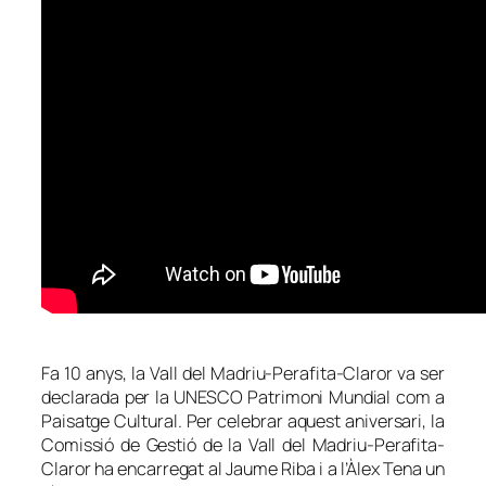
Fa 10 anys, la Vall del Madriu-Perafita-Claror va ser
declarada per la UNESCO Patrimoni Mundial com a
Paisatge Cultural. Per celebrar aquest aniversari, la
Comissió de Gestió de la Vall del Madriu-Perafita-
Claror ha encarregat al Jaume Riba i a l’Àlex Tena un