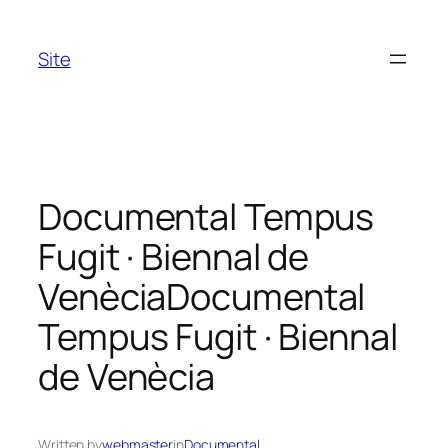
Skip
to
Site
content
Documental Tempus
Fugit · Biennal de
Venècia
Documental
Tempus Fugit · Biennal
de Venècia
Written by
webmaster
in
Documental