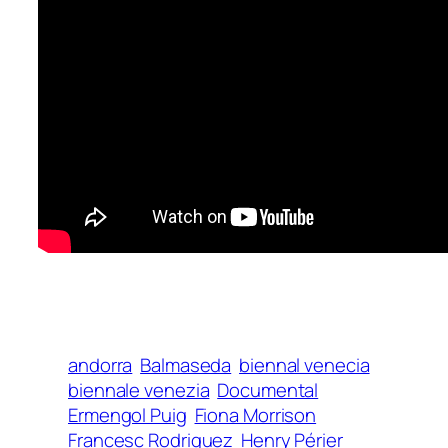
andorra
Balmaseda
biennal venecia
biennale venezia
Documental
Ermengol Puig
Fiona Morrison
Francesc Rodriguez
Henry Périer