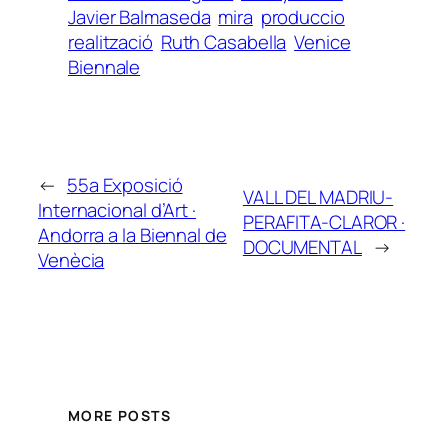
Javier Balmaseda
mira
produccio
realització
Ruth Casabella
Venice
Biennale
←
55a Exposició
VALL DEL MADRIU-
Internacional d’Art ·
PERAFITA-CLAROR ·
Andorra a la Biennal de
DOCUMENTAL
→
Venècia
MORE POSTS