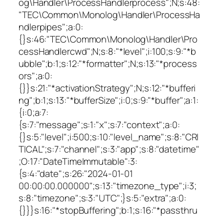
og\Handler\ProcessHandlerprocess";N;s:48:
"TEC\Common\Monolog\Handler\ProcessHa
ndlerpipes";a:0:
{}s:46:"TEC\Common\Monolog\Handler\Pro
cessHandlercwd";N;s:8:"*level";i:100;s:9:"*b
ubble";b:1;s:12:"*formatter";N;s:13:"*process
ors";a:0:
{}}s:21:"*activationStrategy";N;s:12:"*bufferi
ng";b:1;s:13:"*bufferSize";i:0;s:9:"*buffer";a:1:
{i:0;a:7:
{s:7:"message";s:1:"x";s:7:"context";a:0:
{}s:5:"level";i:500;s:10:"level_name";s:8:"CRI
TICAL";s:7:"channel";s:3:"app";s:8:"datetime"
;O:17:"DateTimeImmutable":3:
{s:4:"date";s:26:"2024-01-01
00:00:00.000000";s:13:"timezone_type";i:3;
s:8:"timezone";s:3:"UTC";}s:5:"extra";a:0:
{}}}s:16:"*stopBuffering";b:1;s:16:"*passthru