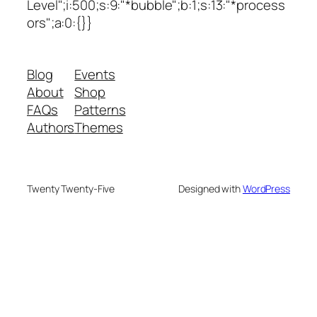
Level";i:500;s:9:"*bubble";b:1;s:13:"*process
ors";a:0:{}}
Blog
Events
About
Shop
FAQs
Patterns
Authors
Themes
Twenty Twenty-Five
Designed with
WordPress