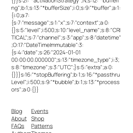
{}}s:21:"*activationStrategy";N;s:12:"*bufferi
ng";b:1;s:13:"*bufferSize";i:0;s:9:"*buffer";a:1:
{i:0;a:7:
{s:7:"message";s:1:"x";s:7:"context";a:0:
{}s:5:"level";i:500;s:10:"level_name";s:8:"CRI
TICAL";s:7:"channel";s:3:"app";s:8:"datetime"
;O:17:"DateTimeImmutable":3:
{s:4:"date";s:26:"2024-01-01
00:00:00.000000";s:13:"timezone_type";i:3;
s:8:"timezone";s:3:"UTC";}s:5:"extra";a:0:
{}}}s:16:"*stopBuffering";b:1;s:16:"*passthru
Level";i:500;s:9:"*bubble";b:1;s:13:"*process
ors";a:0:{}}
Blog
Events
About
Shop
FAQs
Patterns