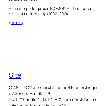
Aquest reportatge per ICOMOS Andorra va estar
realitzat entre els anys 2002 i 2004.
(more…)
Site
O:48:"TEC\Common\Monolog\Handler\Finge
rsCrossedHandler":9:
{s:10:"*handler";O:41:"TEC\Common\Monolo
g\Handler\ProcessHandler":8: