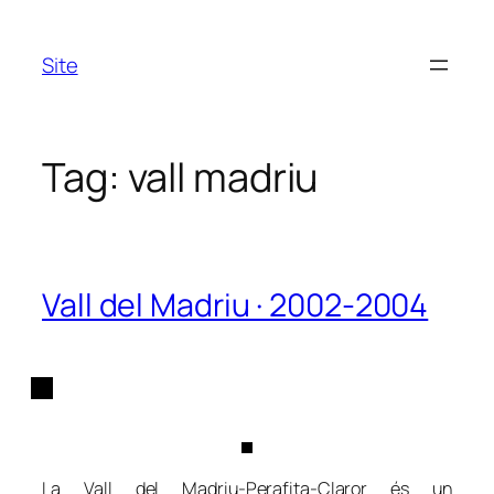
Skip
to
Site
content
Tag:
vall madriu
Vall del Madriu · 2002-2004
La Vall del Madriu-Perafita-Claror és un