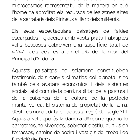
microcosmos representatiu de la manera en què
l’home ha aprofitat els recursos de les zones altes
de la serralada dels Pirineus al llarg dels mil·lenis.
Els seus espectaculars paisatges de faldes
escarpades i glaceres amb vasts prats i abruptes
valls boscoses cobreixen una superfície total de
4.247 hectàrees, és a dir el 9% del territori del
Principat d’Andorra.
Aquests paisatges no solament constitueixen
testimonis dels canvis climàtics del planeta, sinó
també dels avatars econòmics i dels sistemes
socials, així com de la perdurabilitat de la pastura i
de la puixança de la cultura de la població
muntanyenca. El sistema de propietat de la terra,
d’estil comunal, data en aquesta regió del segle XIII.
Aquesta vall, que és la darrera d’Andorra que no té
carreteres, té vivendes, sobretot d’estiu, cultius en
terrasses, camins de pedra i vestigis del treball de
fundició del ferro.