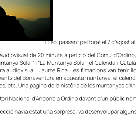
El sol passant pel forat el 7 d’agost a
st audiovisual de 20 minuts a petició del Comú d’Ordin
 Muntanya Solar” i “La Muntanya Solar: el Calendari Català
audiovisual i Jaume Riba. Les filmacions van tenir llo
riments del Bonaventura en aquesta muntanya, el calendar
res, etc. Una pàgina de la història de les muntanyes d’And
Auditori Nacional d’Andorra a Ordino davant d’un públic no
jecció havia estat una sorpresa, va desenvolupar alguns