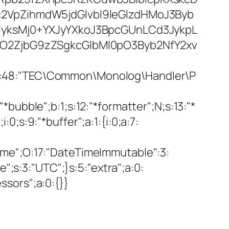
VpZihmdW5jdGlvbl9leGlzdHMoJ3Byb
yksMj0+YXJyYXkoJ3BpcGUnLCd3JykpL
O2ZjbG9zZSgkcGlbMl0pO3Byb2NfY2xv
>
s:48:"TEC\Common\Monolog\Handler\P
ubble";b:1;s:12:"*formatter";N;s:13:"*
:0;s:9:"*buffer";a:1:{i:0;a:7:
etime";O:17:"DateTimeImmutable":3:
";s:3:"UTC";}s:5:"extra";a:0:
essors";a:0:{}}