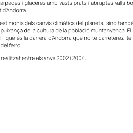
arpades i glaceres amb vasts prats i abruptes valls b
at d’Andorra.
timonis dels canvis climàtics del planeta, sinó també
la puixança de la cultura de la població muntanyenca. El 
ll, que és la darrera d’Andorra que no té carreteres, té 
del ferro.
ealitzat entre els anys 2002 i 2004.