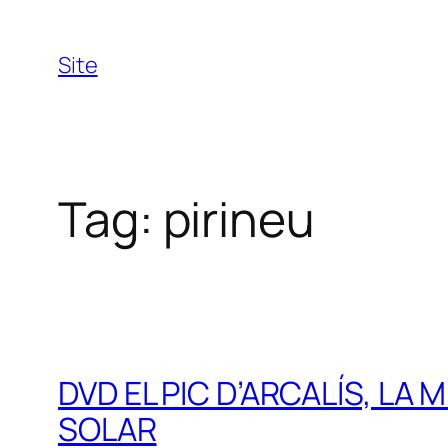
Skip
to
Site
content
Tag:
pirineu
DVD EL PIC D’ARCALÍS, LA
SOLAR