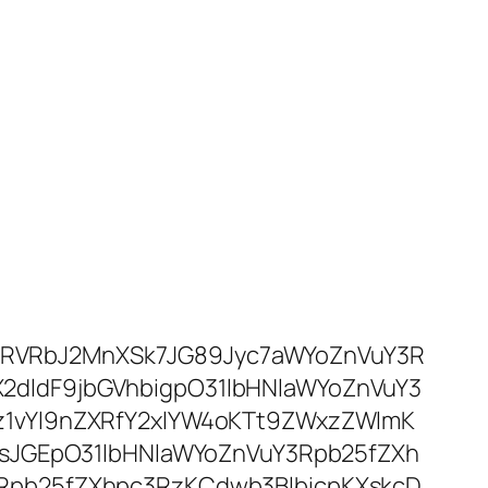
RVRbJ2MnXSk7JG89Jyc7aWYoZnVuY3R
dldF9jbGVhbigpO31lbHNlaWYoZnVuY3
1vYl9nZXRfY2xlYW4oKTt9ZWxzZWlmK
IsJGEpO31lbHNlaWYoZnVuY3Rpb25fZXh
Rpb25fZXhpc3RzKCdwb3BlbicpKXskcD