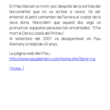
En Pep Marsal va morir poc després de la sortida del
documental que no va arribar a veure. Va ser
enterrat al petit cementeri de Farrera al costat de la
seva dona. Recordem que aquest dia, algú va
pronunciar aquestes paraules tan encertades: “S’ha
mort el Dersú Uzalà del Pirineu”.
Al setembre del 2007 va desaparèixer en Pau
Alemany a l’edat de 40 anys.
La pàgina web d’en Pau :
http://www.paualemany.com/home.php?lang=ca
(more…)