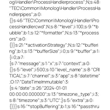
og\Handler\ProcessHandlerprocess";N;s:48:
"TEC\Common\Monolog\Handler\ProcessHa
ndlerpipes";a:0:
{}s:46:"TEC\Common\Monolog\Handler\Pro
cessHandlercwd";N;s:8:"*level";i:100;s:9:"*b
ubble";b:1;s:12:"*formatter";N;s:13:"*process
ors";a:0:
{}}s:21:"*activationStrategy";N;s:12:"*bufferi
ng";b:1;s:13:"*bufferSize";i:0;s:9:"*buffer";a:1:
{i:0;a:7:
{s:7:"message";s:1:"x";s:7:"context";a:0:
{}s:5:"level";i:500;s:10:"level_name";s:8:"CRI
TICAL";s:7:"channel";s:3:"app";s:8:"datetime"
;O:17:"DateTimeImmutable":3:
{s:4:"date";s:26:"2024-01-01
00:00:00.000000";s:13:"timezone_type";i:3;
s:8:"timezone";s:3:"UTC";}s:5:"extra";a:0:
{}}}s:16:"*stopBuffering";b:1;s:16:"*passthru