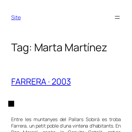
Skip
to
Site
content
Tag:
Marta Martínez
FARRERA · 2003
Entre les muntanyes del Pallars Sobirà es troba
Farrera, un petit poble d’una vintena d’habitants. En