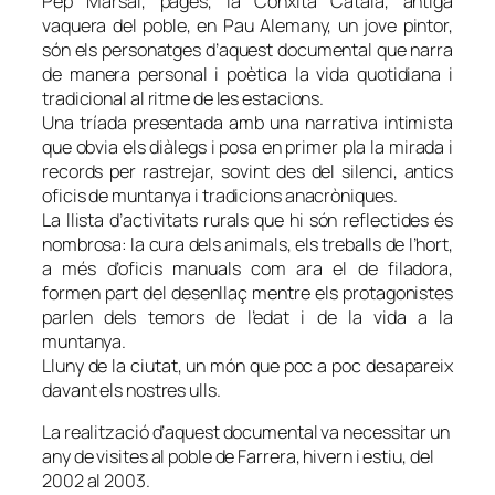
Pep Marsal, pagès, la Conxita Català, antiga
vaquera del poble, en Pau Alemany, un jove pintor,
són els personatges d’aquest documental que narra
de manera personal i poètica la vida quotidiana i
tradicional al ritme de les estacions.
Una tríada presentada amb una narrativa intimista
que obvia els diàlegs i posa en primer pla la mirada i
records per rastrejar, sovint des del silenci, antics
oficis de muntanya i tradicions anacròniques.
La llista d’activitats rurals que hi són reflectides és
nombrosa: la cura dels animals, els treballs de l’hort,
a més d’oficis manuals com ara el de filadora,
formen part del desenllaç mentre els protagonistes
parlen dels temors de l’edat i de la vida a la
muntanya.
Lluny de la ciutat, un món que poc a poc desapareix
davant els nostres ulls.
La realització d’aquest documental va necessitar un
any de visites al poble de Farrera, hivern i estiu, del
2002 al 2003.