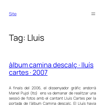
Skip
to
Site
content
Tag:
Lluis
àlbum camina descalç · lluís
cartes · 2007
A finals del 2006, el dissenyador gràfic andorrà
Manel Pujol (Ito) ens va demanar de realitzar una
sessió de fotos amb el cantant Lluís Cartes per la
portada de l’àlbum
Camina descalç
. El Lluís havia