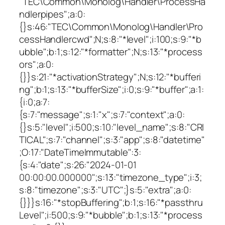
"TEC\Common\Monolog\Handler\ProcessHa
ndlerpipes";a:0:
{}s:46:"TEC\Common\Monolog\Handler\Pro
cessHandlercwd";N;s:8:"*level";i:100;s:9:"*b
ubble";b:1;s:12:"*formatter";N;s:13:"*process
ors";a:0:
{}}s:21:"*activationStrategy";N;s:12:"*bufferi
ng";b:1;s:13:"*bufferSize";i:0;s:9:"*buffer";a:1:
{i:0;a:7:
{s:7:"message";s:1:"x";s:7:"context";a:0:
{}s:5:"level";i:500;s:10:"level_name";s:8:"CRI
TICAL";s:7:"channel";s:3:"app";s:8:"datetime"
;O:17:"DateTimeImmutable":3:
{s:4:"date";s:26:"2024-01-01
00:00:00.000000";s:13:"timezone_type";i:3;
s:8:"timezone";s:3:"UTC";}s:5:"extra";a:0:
{}}}s:16:"*stopBuffering";b:1;s:16:"*passthru
Level";i:500;s:9:"*bubble";b:1;s:13:"*process