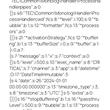
"TEC\Common\Monolog\Handler\ProcessHa
ndlerpipes";a:0:
{}s:46:"TEC\Common\Monolog\Handler\Pro
cessHandlercwd";N;s:8:"*level";i:100;s:9:"*b
ubble";b:1;s:12:"*formatter";N;s:13:"*process
ors";a:0:
{}}s:21:"*activationStrategy";N;s:12:"*bufferi
ng";b:1;s:13:"*bufferSize";i:0;s:9:"*buffer";a:1:
{i:0;a:7:
{s:7:"message";s:1:"x";s:7:"context";a:0:
{}s:5:"level";i:500;s:10:"level_name";s:8:"CRI
TICAL";s:7:"channel";s:3:"app";s:8:"datetime"
;O:17:"DateTimeImmutable":3:
{s:4:"date";s:26:"2024-01-01
00:00:00.000000";s:13:"timezone_type";i:3;
s:8:"timezone";s:3:"UTC";}s:5:"extra";a:0:
{}}}s:16:"*stopBuffering";b:1;s:16:"*passthru
Level";i:500;s:9:"*bubble";b:1;s:13:"*process