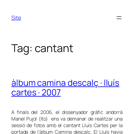
Skip
to
Site
content
Tag:
cantant
àlbum camina descalç · lluís
cartes · 2007
A finals del 2006, el dissenyador gràfic andorrà
Manel Pujol (Ito) ens va demanar de realitzar una
sessió de fotos amb el cantant Lluís Cartes per la
portada de l’àlbum
Camina descalç
. El Lluís havia