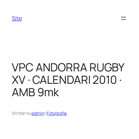
Skip
to
Site
content
VPC ANDORRA RUGBY
XV · CALENDARI 2010 ·
AMB 9mk
Written by
admin
in
Fotografia