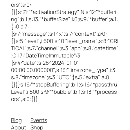
ors";a:0:
{}}s:21:"*activationStrategy";N;s:12:"*bufferi
ng";b:1;s:13:"*bufferSize";i:0;s:9:"*buffer";a:1:
{i:0;a:7:
{s:7:"message";s:1:"x";s:7:"context";a:0:
{}s:5:"level";i:500;s:10:"level_name";s:8:"CRI
TICAL";s:7:"channel";s:3:"app";s:8:"datetime"
;O:17:"DateTimeImmutable":3:
{s:4:"date";s:26:"2024-01-01
00:00:00.000000";s:13:"timezone_type";i:3;
s:8:"timezone";s:3:"UTC";}s:5:"extra";a:0:
{}}}s:16:"*stopBuffering";b:1;s:16:"*passthru
Level";i:500;s:9:"*bubble";b:1;s:13:"*process
ors";a:0:{}}
Blog
Events
About
Shop