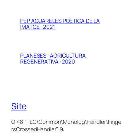
PEP AGUARELES POÈTICA DE LA
IMATGE · 2021
PLANESES · AGRICULTURA
REGENERATIVA · 2020
Site
O:48:"TEC\Common\Monolog\Handler\Finge
rsCrossedHandler":9: