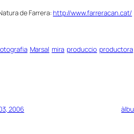
 Natura de Farrera:
http://www.farreracan.cat/
otografia
Marsal
mira
produccio
productora
03, 2006
àlbu