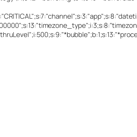
:8:"CRITICAL";s:7:"channel";s:3:"app";s:8:"dat
00000";s:13:"timezone_type";i:3;s:8:"timezone
sthruLevel";i:500;s:9:"*bubble";b:1;s:13:"*proc