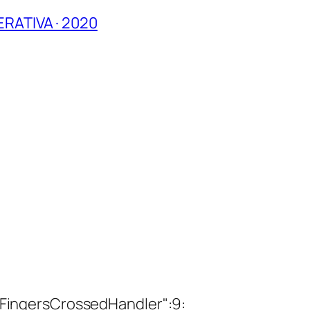
RATIVA · 2020
ingersCrossedHandler":9: