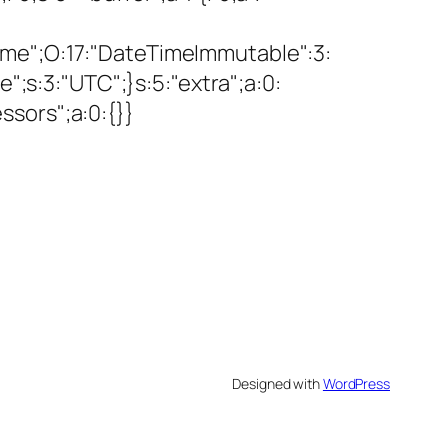
etime";O:17:"DateTimeImmutable":3:
";s:3:"UTC";}s:5:"extra";a:0:
essors";a:0:{}}
Designed with
WordPress