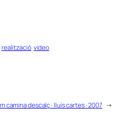
realització
video
m camina descalç · lluís cartes · 2007
→