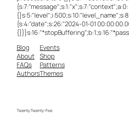
{s:7:"message";s:1:"x";s:7:"context";a:0:
{}s:5:"level";i:500;s:10:"level_name";s
{s:4:"date";s:26:"2024-01-01 00:00:00.0
{}}}s:16:"*stopBuffering";b:1;s:16:"*pas
Blog
Events
About
Shop
FAQs
Patterns
Authors
Themes
Twenty Twenty-Five