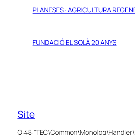
PLANESES · AGRICULTURA REGENE
FUNDACIÓ EL SOLÀ 20 ANYS
Site
O:48:"TEC\Common\Monolog\Handler\F