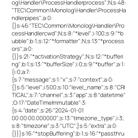
og\Handler\ProcessHandlerprocess";N;s:48:
"TEC\Common\Monolog\Handler\ProcessHa
ndlerpipes";a:0:
{}s:46:"TEC\Common\Monolog\Handler\Pro
cessHandlercwd";N;s:8:"*level";i:100;s:9:"*b
ubble";b:1;s:12:"*formatter";N;s:13:"*process
ors";a:0:
{}}s:21:"*activationStrategy";N;s:12:"*bufferi
ng";b:1;s:13:"*bufferSize";i:0;s:9:"*buffer";a:1:
{i:0;a:7:
{s:7:"message";s:1:"x";s:7:"context";a:0:
{}s:5:"level";i:500;s:10:"level_name";s:8:"CRI
TICAL";s:7:"channel";s:3:"app";s:8:"datetime"
;O:17:"DateTimeImmutable":3:
{s:4:"date";s:26:"2024-01-01
00:00:00.000000";s:13:"timezone_type";i:3;
s:8:"timezone";s:3:"UTC";}s:5:"extra";a:0:
{}}}s:16:"*stopBuffering";b:1;s:16:"*passthru