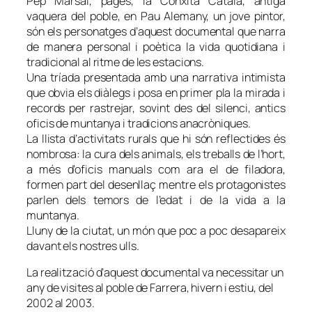
Pep Marsal, pagès, la Conxita Català, antiga
vaquera del poble, en Pau Alemany, un jove pintor,
són els personatges d’aquest documental que narra
de manera personal i poètica la vida quotidiana i
tradicional al ritme de les estacions.
Una tríada presentada amb una narrativa intimista
que obvia els diàlegs i posa en primer pla la mirada i
records per rastrejar, sovint des del silenci, antics
oficis de muntanya i tradicions anacròniques.
La llista d’activitats rurals que hi són reflectides és
nombrosa: la cura dels animals, els treballs de l’hort,
a més d’oficis manuals com ara el de filadora,
formen part del desenllaç mentre els protagonistes
parlen dels temors de l’edat i de la vida a la
muntanya.
Lluny de la ciutat, un món que poc a poc desapareix
davant els nostres ulls.
La realització d’aquest documental va necessitar un
any de visites al poble de Farrera, hivern i estiu, del
2002 al 2003.