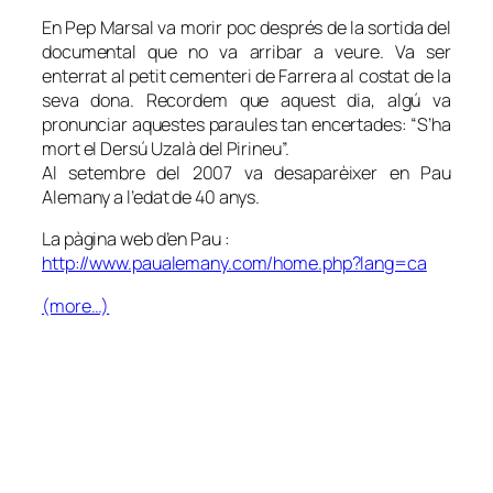
En Pep Marsal va morir poc després de la sortida del
documental que no va arribar a veure. Va ser
enterrat al petit cementeri de Farrera al costat de la
seva dona. Recordem que aquest dia, algú va
pronunciar aquestes paraules tan encertades: “S’ha
mort el Dersú Uzalà del Pirineu”.
Al setembre del 2007 va desaparèixer en Pau
Alemany a l’edat de 40 anys.
La pàgina web d’en Pau :
http://www.paualemany.com/home.php?lang=ca
(more…)