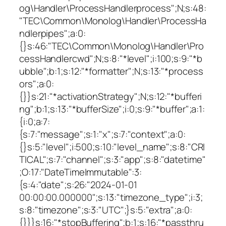
og\Handler\ProcessHandlerprocess";N;s:48:
"TEC\Common\Monolog\Handler\ProcessHa
ndlerpipes";a:0:
{}s:46:"TEC\Common\Monolog\Handler\Pro
cessHandlercwd";N;s:8:"*level";i:100;s:9:"*b
ubble";b:1;s:12:"*formatter";N;s:13:"*process
ors";a:0:
{}}s:21:"*activationStrategy";N;s:12:"*bufferi
ng";b:1;s:13:"*bufferSize";i:0;s:9:"*buffer";a:1:
{i:0;a:7:
{s:7:"message";s:1:"x";s:7:"context";a:0:
{}s:5:"level";i:500;s:10:"level_name";s:8:"CRI
TICAL";s:7:"channel";s:3:"app";s:8:"datetime"
;O:17:"DateTimeImmutable":3:
{s:4:"date";s:26:"2024-01-01
00:00:00.000000";s:13:"timezone_type";i:3;
s:8:"timezone";s:3:"UTC";}s:5:"extra";a:0:
{}}}s:16:"*stopBuffering";b:1;s:16:"*passthru