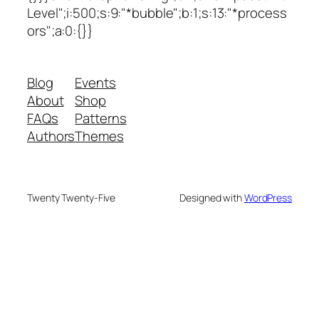
Level";i:500;s:9:"*bubble";b:1;s:13:"*process
ors";a:0:{}}
Blog
Events
About
Shop
FAQs
Patterns
Authors
Themes
Twenty Twenty-Five
Designed with
WordPress