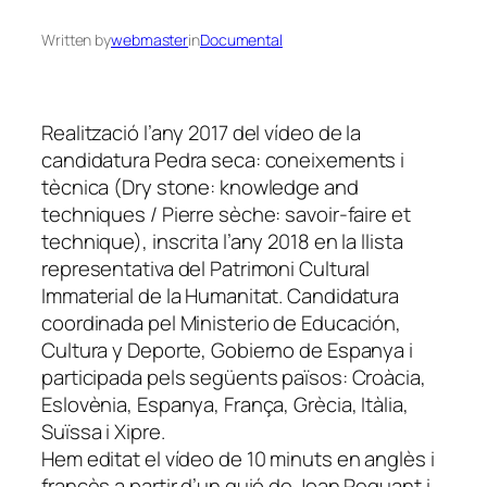
Written by
webmaster
in
Documental
Realització l’any 2017 del vídeo de la
candidatura Pedra seca: coneixements i
tècnica (Dry stone: knowledge and
techniques / Pierre sèche: savoir-faire et
technique), inscrita l’any 2018 en la llista
representativa del Patrimoni Cultural
Immaterial de la Humanitat. Candidatura
coordinada pel Ministerio de Educación,
Cultura y Deporte, Gobierno de Espanya i
participada pels següents països: Croàcia,
Eslovènia, Espanya, França, Grècia, Itàlia,
Suïssa i Xipre.
Hem editat el vídeo de 10 minuts en anglès i
francès a partir d’un guió de Joan Reguant i